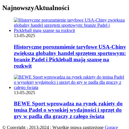
Najnowszy
Aktualności
13-05-2025
Historyczne porozumienie taryfowe USA-Chiny
zwiększa globalny handel sprzętem sportowym:
branże Padel i Pickleball mają szansę na
rozkwit
13-05-2025
BEWE Sport wprowadza na rynek rakiety do
tenisa Padel o wysokiej wydajności i sprzęt do
gry w padla dla graczy z całego świata
© Copyright - 2013-2024 : Wszelkie prawa zastrzeżone
Gorące