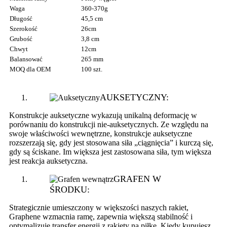
Waga
360-370g
Długość
45,5 cm
Szerokość
26cm
Grubość
3,8 cm
Chwyt
12cm
Balansować
265 mm
MOQ dla OEM
100 szt.
AUKSETYCZNY:
Konstrukcje auksetyczne wykazują unikalną deformację w
porównaniu do konstrukcji nie-auksetycznych. Ze względu na
swoje właściwości wewnętrzne, konstrukcje auksetyczne
rozszerzają się, gdy jest stosowana siła „ciągnięcia” i kurczą się,
gdy są ściskane. Im większa jest zastosowana siła, tym większa
jest reakcja auksetyczna.
GRAFEN W
ŚRODKU:
Strategicznie umieszczony w większości naszych rakiet,
Graphene wzmacnia ramę, zapewnia większą stabilność i
optymalizuje transfer energii z rakiety na piłkę. Kiedy kupujesz