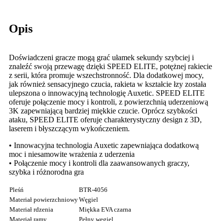
Opis
Doświadczeni gracze mogą grać ułamek sekundy szybciej i
znaleźć swoją przewagę dzięki SPEED ELITE, potężnej rakiecie
z serii, która promuje wszechstronność. Dla dodatkowej mocy,
jak również sensacyjnego czucia, rakieta w kształcie łzy została
ulepszona o innowacyjną technologię Auxetic. SPEED ELITE
oferuje połączenie mocy i kontroli, z powierzchnią uderzeniową
3K zapewniającą bardziej miękkie czucie. Oprócz szybkości
ataku, SPEED ELITE oferuje charakterystyczny design z 3D,
laserem i błyszczącym wykończeniem.
• Innowacyjna technologia Auxetic zapewniająca dodatkową
moc i niesamowite wrażenia z uderzenia
• Połączenie mocy i kontroli dla zaawansowanych graczy,
szybka i różnorodna gra
Pleśń
BTR-4056
Materiał powierzchniowy
Węgiel
Materiał rdzenia
Miękka EVA czarna
Materiał ramy
Pełny węgiel