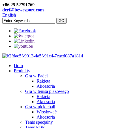
+86 25 52791769
derf@bewesport.com
English
Dom
Produkty
Gra w Padel
Rakieta
Akcesoria
Gra w tenisa plażowego
Rakieta
Akcesoria
Gra w pickleball
Wiosłować
Akcesoria
Tenis specjalny
Tenis POP