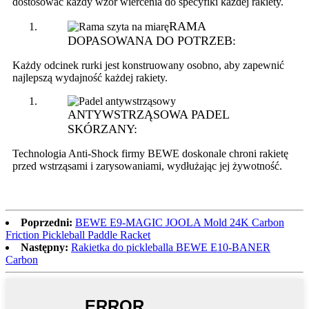
dostosować każdy wzór wiercenia do specyfiki każdej rakiety.
RAMA
DOPASOWANA DO POTRZEB:
Każdy odcinek rurki jest konstruowany osobno, aby zapewnić
najlepszą wydajność każdej rakiety.
ANTYWSTRZĄSOWA PADEL
SKÓRZANY:
Technologia Anti-Shock firmy BEWE doskonale chroni rakietę
przed wstrząsami i zarysowaniami, wydłużając jej żywotność.
Poprzedni:
BEWE E9-MAGIC JOOLA Mold 24K Carbon
Friction Pickleball Paddle Racket
Następny:
Rakietka do pickleballa BEWE E10-BANER
Carbon