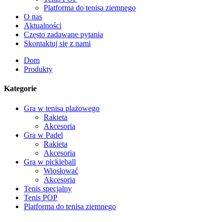
Platforma do tenisa ziemnego
O nas
Aktualności
Często zadawane pytania
Skontaktuj się z nami
Dom
Produkty
Kategorie
Gra w tenisa plażowego
Rakieta
Akcesoria
Gra w Padel
Rakieta
Akcesoria
Gra w pickleball
Wiosłować
Akcesoria
Tenis specjalny
Tenis POP
Platforma do tenisa ziemnego