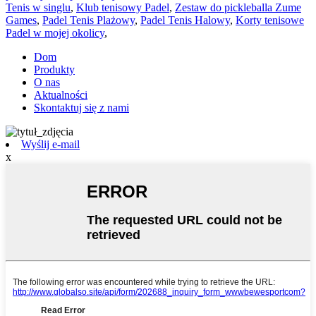
Tenis w singlu
,
Klub tenisowy Padel
,
Zestaw do pickleballa Zume
Games
,
Padel Tenis Plażowy
,
Padel Tenis Halowy
,
Korty tenisowe
Padel w mojej okolicy
,
Dom
Produkty
O nas
Aktualności
Skontaktuj się z nami
Wyślij e-mail
x