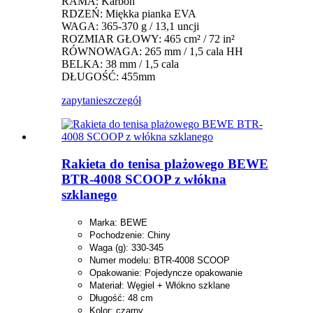
RAMA: Karbon
RDZEŃ: Miękka pianka EVA
WAGA: 365-370 g / 13,1 uncji
ROZMIAR GŁOWY: 465 cm² / 72 in²
RÓWNOWAGA: 265 mm / 1,5 cala HH
BELKA: 38 mm / 1,5 cala
DŁUGOŚĆ: 455mm
zapytanie
szczegół
Rakieta do tenisa plażowego BEWE
BTR-4008 SCOOP z włókna
szklanego
Marka: BEWE
Pochodzenie: Chiny
Waga (g): 330-345
Numer modelu: BTR-4008 SCOOP
Opakowanie: Pojedyncze opakowanie
Materiał: Węgiel + Włókno szklane
Długość: 48 cm
Kolor: czarny