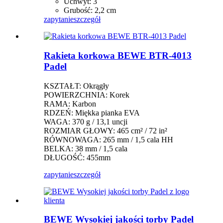
Uchwyt: 3
Grubość: 2,2 cm
zapytanie
szczegół
Rakieta korkowa BEWE BTR-4013
Padel
KSZTAŁT: Okrągły
POWIERZCHNIA: Korek
RAMA: Karbon
RDZEŃ: Miękka pianka EVA
WAGA: 370 g / 13,1 uncji
ROZMIAR GŁOWY: 465 cm² / 72 in²
RÓWNOWAGA: 265 mm / 1,5 cala HH
BELKA: 38 mm / 1,5 cala
DŁUGOŚĆ: 455mm
zapytanie
szczegół
BEWE Wysokiej jakości torby Padel