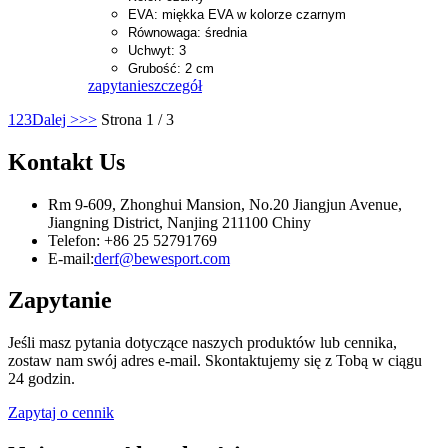
EVA: miękka EVA w kolorze czarnym
Równowaga: średnia
Uchwyt: 3
Grubość: 2 cm
zapytanie
szczegół
1
2
3
Dalej >
>>
Strona 1 / 3
Kontakt
Us
Rm 9-609, Zhonghui Mansion, No.20 Jiangjun Avenue,
Jiangning District, Nanjing 211100 Chiny
Telefon: +86 25 52791769
E-mail:
derf@bewesport.com
Zapytanie
Jeśli masz pytania dotyczące naszych produktów lub cennika,
zostaw nam swój adres e-mail. Skontaktujemy się z Tobą w ciągu
24 godzin.
Zapytaj o cennik