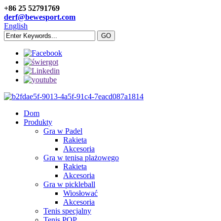
+86 25 52791769
derf@bewesport.com
English
Dom
Produkty
Gra w Padel
Rakieta
Akcesoria
Gra w tenisa plażowego
Rakieta
Akcesoria
Gra w pickleball
Wiosłować
Akcesoria
Tenis specjalny
Tenis POP