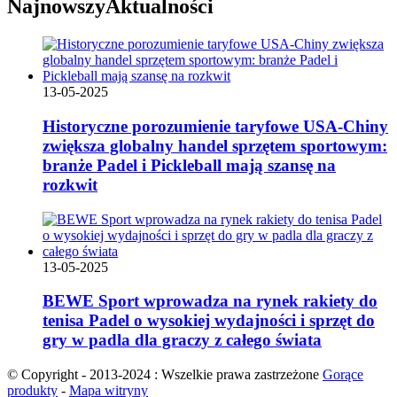
Najnowszy
Aktualności
13-05-2025
Historyczne porozumienie taryfowe USA-Chiny
zwiększa globalny handel sprzętem sportowym:
branże Padel i Pickleball mają szansę na
rozkwit
13-05-2025
BEWE Sport wprowadza na rynek rakiety do
tenisa Padel o wysokiej wydajności i sprzęt do
gry w padla dla graczy z całego świata
© Copyright - 2013-2024 : Wszelkie prawa zastrzeżone
Gorące
produkty
-
Mapa witryny