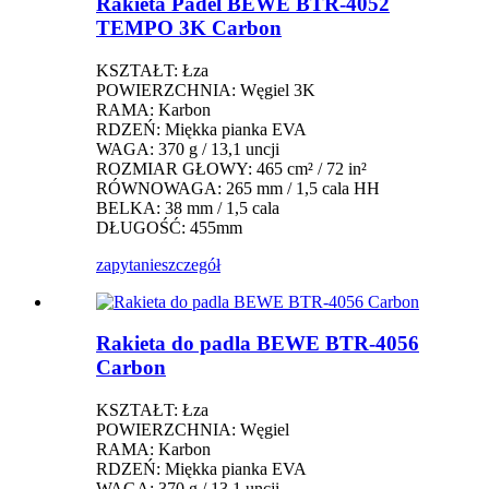
Rakieta Padel BEWE BTR-4052
TEMPO 3K Carbon
KSZTAŁT: Łza
POWIERZCHNIA: Węgiel 3K
RAMA: Karbon
RDZEŃ: Miękka pianka EVA
WAGA: 370 g / 13,1 uncji
ROZMIAR GŁOWY: 465 cm² / 72 in²
RÓWNOWAGA: 265 mm / 1,5 cala HH
BELKA: 38 mm / 1,5 cala
DŁUGOŚĆ: 455mm
zapytanie
szczegół
Rakieta do padla BEWE BTR-4056
Carbon
KSZTAŁT: Łza
POWIERZCHNIA: Węgiel
RAMA: Karbon
RDZEŃ: Miękka pianka EVA
WAGA: 370 g / 13,1 uncji